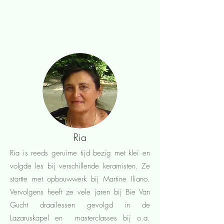
Ria
Ria is reeds geruime tijd bezig met klei en
volgde les bij verschillende keramisten. Ze
startte met opbouwwerk bij Martine Iliano.
Vervolgens heeft ze vele jaren bij Bie Van
Gucht draailessen gevolgd in de
Lazaruskapel en masterclasses bij o.a.