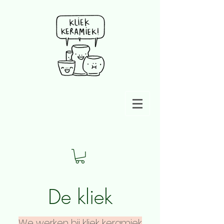
De kliek
We werken bij kliek keramiek