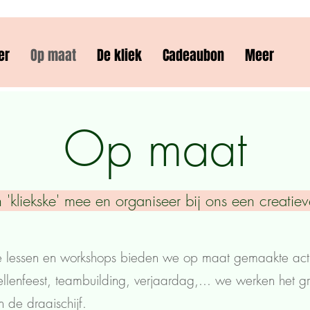
er
Op maat
De kliek
Cadeaubon
Meer
Op maat
 'kliekske' mee en organiseer bij ons een creatiev
e lessen en workshops bieden we op maat gemaakte acti
llenfeest, teambuilding, verjaardag,... we werken het g
 de draaischijf.