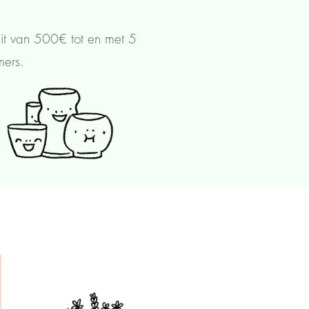
it van 500€ tot en met 5
emers.