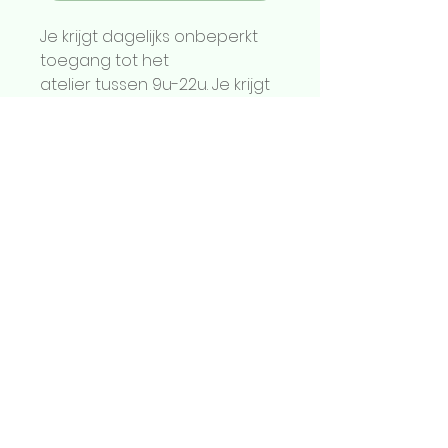
Je krijgt dagelijks onbeperkt
toegang tot het
atelier tussen 9u-22u. Je krijgt
je persoonlijke draaischijf
toegewezen en een plaatsje
op het rek om je spullen te
bewaren. Je hoeft dus niet
meer vooraf te reserveren en
info@kliekkeramiek.be
kiest wanneer en hoeveel je
komt! Zodra je stukken biscuit
Join us on Instagram
gebakken zijn, kan je ze komen
glazuren op een vrij
glazuurmoment.
inschrijven nieuwsbrief
Inbegrepen
individuele draaischijf
naaldje, spons, houten
lomer, snijdraad