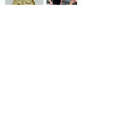
Annuleringsbeleid
Annuleer je meer dan 21 dagen op
voorhand, dan wordt het
inschrijvingsgeld teruggestort, mits
afhouding van €25
administratiekosten. Annuleer je
minder dan 21 dagen op voorhand,
dan wordt het inschrijvingsgeld alleen
teruggestort (mits afhouding van €25
euro administratiekosten) als iemand
anders je plaats nog inneemt.
De lessen gaan door vanaf 6
deelnemers (bij lessen met
gastdocenten kunnen andere minima