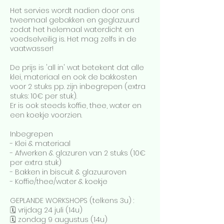
Het servies wordt nadien door ons
tweemaal gebakken en geglazuurd
zodat het helemaal waterdicht en
voedselveilig is. Het mag zelfs in de
vaatwasser!
De prijs is 'all in' wat betekent dat alle
klei, materiaal en ook de bakkosten
voor 2 stuks pp. zijn inbegrepen (extra
stuks: 10€ per stuk).
Er is ook steeds koffie, thee, water en
een koekje voorzien.
Inbegrepen
- Klei & materiaal
- Afwerken & glazuren van 2 stuks (10€
per extra stuk)
- Bakken in biscuit & glazuuroven
- Koffie/thee/water & koekje
GEPLANDE WORKSHOPS (telkens 3u) :
🗓️ vrijdag 24 juli (14u)
🗓️ zondag 9 augustus (14u)