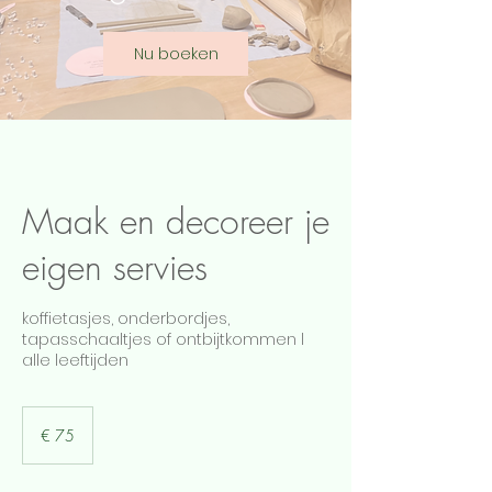
Nu boeken
Maak en decoreer je
eigen servies
koffietasjes, onderbordjes,
tapasschaaltjes of ontbijtkommen l
alle leeftijden
75
euro
€ 75