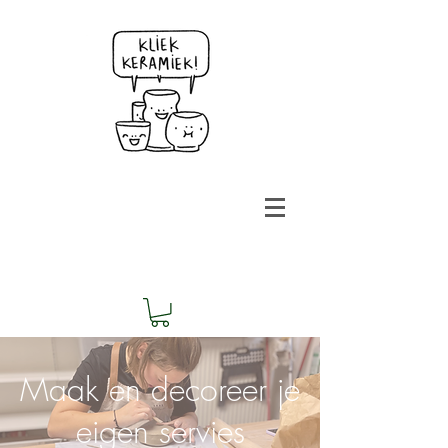
Maak en decoreer je
eigen servies