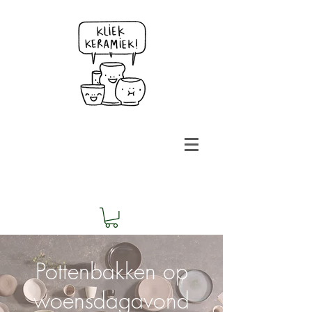
Pottenbakken op
woensdagavond