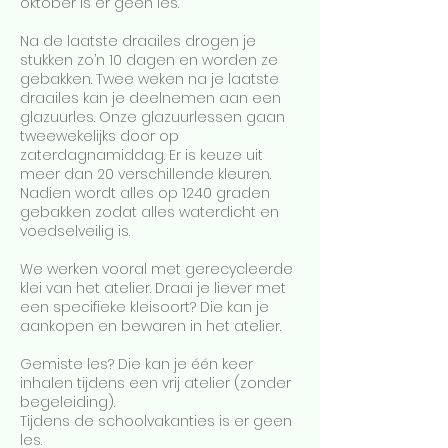
oktober is er geen les.
Na de laatste draailes drogen je
stukken zo’n 10 dagen en worden ze
gebakken. Twee weken na je laatste
draailes kan je deelnemen aan een
glazuurles. Onze glazuurlessen gaan
tweewekelijks door op
zaterdagnamiddag. Er is keuze uit
meer dan 20 verschillende kleuren.
Nadien wordt alles op 1240 graden
gebakken zodat alles waterdicht en
voedselveilig is.
We werken vooral met gerecycleerde
klei van het atelier. Draai je liever met
een specifieke kleisoort? Die kan je
aankopen en bewaren in het atelier.
Gemiste les? Die kan je één keer
inhalen tijdens een vrij atelier (zonder
begeleiding).
Tijdens de schoolvakanties is er geen
les.