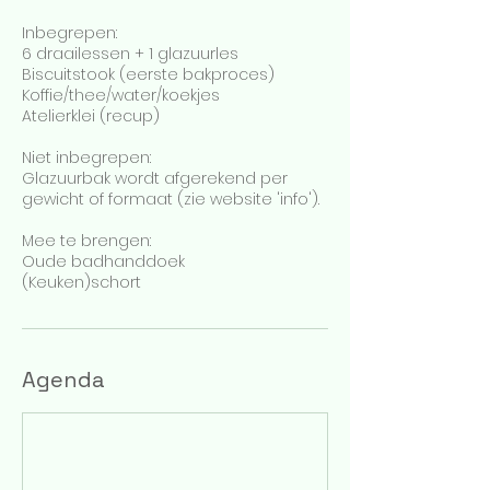
Inbegrepen:
6 draailessen + 1 glazuurles
Biscuitstook (eerste bakproces)
Koffie/thee/water/koekjes
Atelierklei (recup)
Niet inbegrepen:
Glazuurbak wordt afgerekend per
gewicht of formaat (zie website 'info').
Mee te brengen:
Oude badhanddoek
(Keuken)schort
Agenda