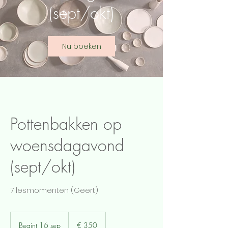
(sept/okt)
Nu boeken
Pottenbakken op
woensdagavond
(sept/okt)
7 lesmomenten (Geert)
350
euro
Begint 16 sep
B
€ 350