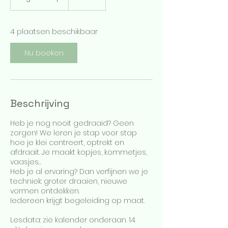
e
g
i
4 plaatsen beschikbaar
n
t
Nu boeken
1
6
s
e
p
Beschrijving
Heb je nog nooit gedraaid? Geen
zorgen! We leren je stap voor stap
hoe je klei centreert, optrekt en
afdraait. Je maakt kopjes, kommetjes,
vaasjes…
Heb je al ervaring? Dan verfijnen we je
techniek: groter draaien, nieuwe
vormen ontdekken.
Iedereen krijgt begeleiding op maat.
Lesdata: zie kalender onderaan. 14