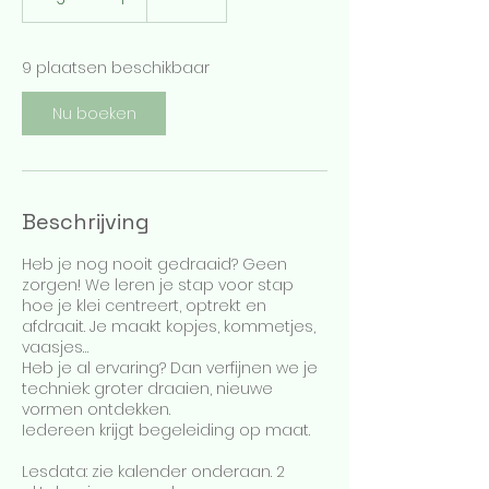
e
g
i
9 plaatsen beschikbaar
n
t
Nu boeken
1
8
s
e
p
Beschrijving
Heb je nog nooit gedraaid? Geen
zorgen! We leren je stap voor stap
hoe je klei centreert, optrekt en
afdraait. Je maakt kopjes, kommetjes,
vaasjes…
Heb je al ervaring? Dan verfijnen we je
techniek: groter draaien, nieuwe
vormen ontdekken.
Iedereen krijgt begeleiding op maat.
Lesdata: zie kalender onderaan. 2