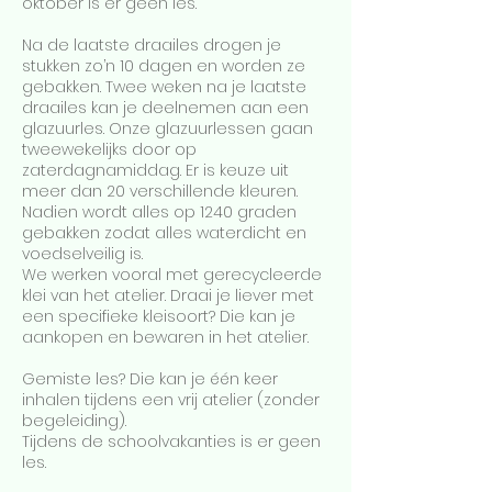
oktober is er geen les.
Na de laatste draailes drogen je
stukken zo’n 10 dagen en worden ze
gebakken. Twee weken na je laatste
draailes kan je deelnemen aan een
glazuurles. Onze glazuurlessen gaan
tweewekelijks door op
zaterdagnamiddag. Er is keuze uit
meer dan 20 verschillende kleuren.
Nadien wordt alles op 1240 graden
gebakken zodat alles waterdicht en
voedselveilig is.
We werken vooral met gerecycleerde
klei van het atelier. Draai je liever met
een specifieke kleisoort? Die kan je
aankopen en bewaren in het atelier.
Gemiste les? Die kan je één keer
inhalen tijdens een vrij atelier (zonder
begeleiding).
Tijdens de schoolvakanties is er geen
les.