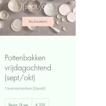
(sept/okt)
Nu boeken
Pottenbakken
vrijdagochtend
(sept/okt)
7 lesmomenten (Geert)
350
euro
Begint 18 sep
B
€ 350