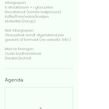
Inbegrepen:
6 draailessen + 1 glazuurles
Biscuitstook (eerste bakproces)
Koffie/thee/water/koekjes
Atelierklei (recup)
Niet inbegrepen:
Glazuurbak wordt afgerekend per
gewicht of formaat (zie website 'info').
Mee te brengen:
Oude badhanddoek
(Keuken)schort
Agenda