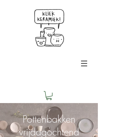
Pottenbakken
vrijdagochtend